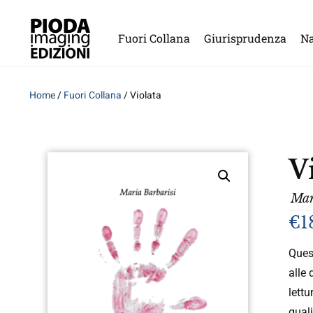
Fuori Collana
Giurisprudenza
Na
Home
/
Fuori Collana
/ Violata
V
Mar
€
1
Quest
alle
lettu
quali