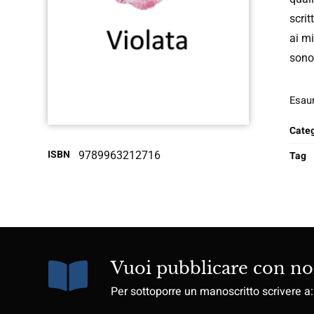
scrit
ai mi
sono 
Esaur
Categ
ISBN
9789963212716
Tag
Vuoi pubblicare con no
Per sottoporre un manoscritto scrivere a