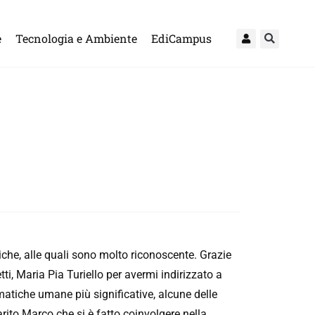
e
Tecnologia e Ambiente
EdiCampus
miche, alle quali sono molto riconoscente. Grazie
, Maria Pia Turiello per avermi indirizzato a
matiche umane più significative, alcune delle
rito Marco che si è fatto coinvolgere nella