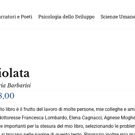
rratori e Poeti
Psicologia dello Sviluppo
Scienze Uman
iolata
ia Barbarisi
8,00
o libro è il frutto del lavoro di molte persone, mie colleghe e a
 dottoresse Francesca Lombardo, Elena Cagnacci, Agnese Moghetti
re importanti per la stesura del mio libro, selezionando le proble
 si trovano nelle pagine di questo testo. Ringrazio inoltre mio ma