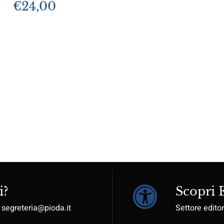
€
24,00
i?
Scopri
: segreteria@pioda.it
Settore editor