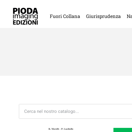
Fuori Collana
Giurisprudenza
Na