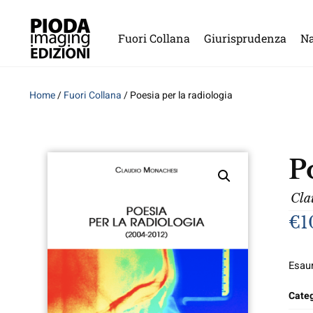
Fuori Collana
Giurisprudenza
Na
Home
/
Fuori Collana
/ Poesia per la radiologia
P
Cla
€
1
Esaur
Categ