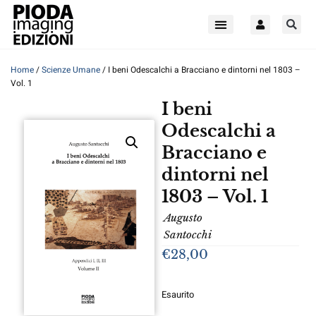
Home
/
Scienze Umane
/ I beni Odescalchi a Bracciano e dintorni nel 1803 –
Vol. 1
I beni
Odescalchi a
Bracciano e
dintorni nel
1803 – Vol. 1
Augusto
Santocchi
€
28,00
Esaurito