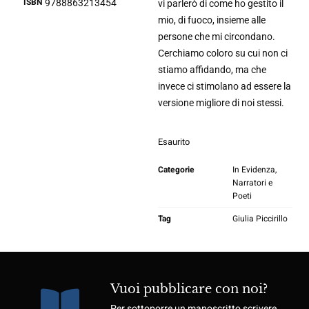
ISBN
9788863213454
vi parlerò di come ho gestito il
mio, di fuoco, insieme alle
persone che mi circondano.
Cerchiamo coloro su cui non ci
stiamo affidando, ma che
invece ci stimolano ad essere la
versione migliore di noi stessi.
Esaurito
Categorie
In Evidenza
,
Narratori e
Poeti
Tag
Giulia Piccirillo
Vuoi pubblicare con noi?
Per sottoporre un manoscritto scrivere