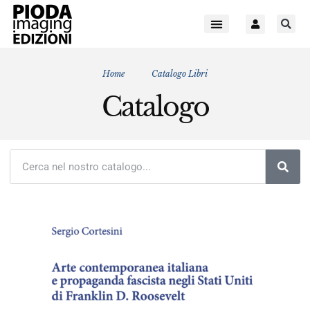
NARRATORI E POETI
PSICOLOGIA DELLO SVILUPPO
TECNOLOGIA E AMBIENTE
Home
Catalogo Libri
Catalogo