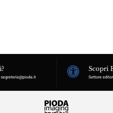
i?
Scopri
: segreteria@pioda.it
Settore editor