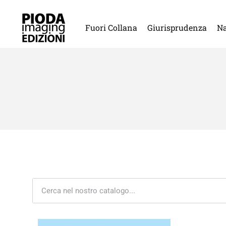
Fuori Collana
Giurisprudenza
Na